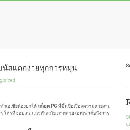
 โบนัสแตกง่ายทุกการหมุน
S
gorized
ทั่วเอเชียต้องยกให้
สล็อต PG
ที่ขึ้นชื่อเรื่องความสวยงาม
ุดๆ ใครที่ชอบเกมแนวทันสมัย ภาพสวย เอฟเฟกต์อลังการ
St
d