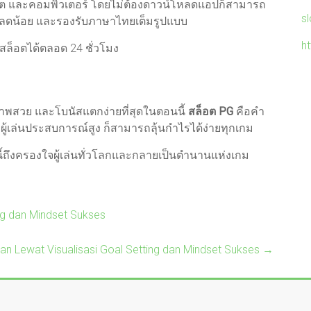
เล็ต และคอมพิวเตอร์ โดยไม่ต้องดาวน์โหลดแอปก็สามารถ
sl
าโหลดน้อย และรองรับภาษาไทยเต็มรูปแบบ
h
นสล็อตได้ตลอด 24 ชั่วโมง
ภาพสวย และโบนัสแตกง่ายที่สุดในตอนนี้
สล็อต PG
คือคำ
ือผู้เล่นประสบการณ์สูง ก็สามารถลุ้นกำไรได้ง่ายทุกเกม
ายนี้ถึงครองใจผู้เล่นทั่วโลกและกลายเป็นตำนานแห่งเกม
ing dan Mindset Sukses
an Lewat Visualisasi Goal Setting dan Mindset Sukses
→