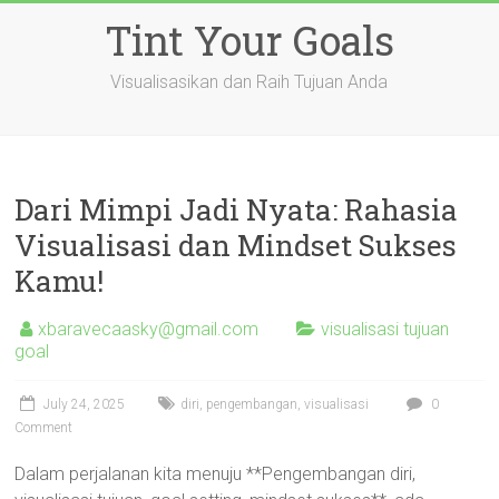
Skip
Tint Your Goals
to
content
Visualisasikan dan Raih Tujuan Anda
Dari Mimpi Jadi Nyata: Rahasia
Visualisasi dan Mindset Sukses
Kamu!
xbaravecaasky@gmail.com
visualisasi tujuan
goal
July 24, 2025
diri
,
pengembangan
,
visualisasi
0
Comment
Dalam perjalanan kita menuju **Pengembangan diri,