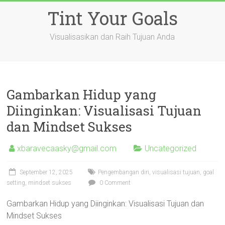
Skip
Tint Your Goals
to
content
Visualisasikan dan Raih Tujuan Anda
Gambarkan Hidup yang
Diinginkan: Visualisasi Tujuan
dan Mindset Sukses
xbaravecaasky@gmail.com
Uncategorized
September 12, 2025
Pengembangan diri, visualisasi tujuan, goal
setting, mindset sukses
0 Comment
Gambarkan Hidup yang Diinginkan: Visualisasi Tujuan dan
Mindset Sukses