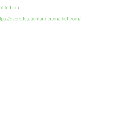
ot terbaru
ttps://everettstationfarmersmarket.com/