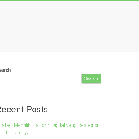
earch
Search
Recent Posts
rategi Memilih Platform Digital yang Responsif
an Terpercaya