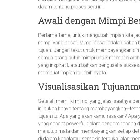
dalam tentang proses seru ini!
Awali dengan Mimpi Be
Pertama-tama, untuk mengubah impian kita ja
mimpi yang besar. Mimpi besar adalah bahan 
tujuan. Jangan takut untuk membayangkan diri ki
semua orang butuh mimpi untuk memberi arah. 
yang inspiratif, atau bahkan pengusaha sukses
membuat impian itu lebih nyata.
Visualisasikan Tujuanm
Setelah memiliki mimpi yang jelas, saatnya beral
ini bukan hanya tentang membayangkan—tetap
tujuan itu. Apa yang akan kamu rasakan? Apa y
yang sangat powerful dalam pengembangan diri
menutup mata dan membayangkan setiap detai
di dalam kepalamu, semakin terbuka jalan men