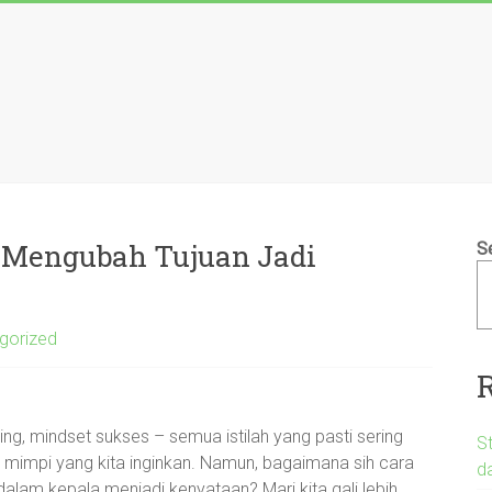
u Mengubah Tujuan Jadi
S
gorized
ting, mindset sukses – semua istilah yang pasti sering
St
 mimpi yang kita inginkan. Namun, bagaimana sih cara
d
alam kepala menjadi kenyataan? Mari kita gali lebih