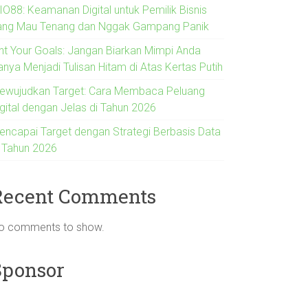
IO88: Keamanan Digital untuk Pemilik Bisnis
ang Mau Tenang dan Nggak Gampang Panik
int Your Goals: Jangan Biarkan Mimpi Anda
anya Menjadi Tulisan Hitam di Atas Kertas Putih
ewujudkan Target: Cara Membaca Peluang
igital dengan Jelas di Tahun 2026
encapai Target dengan Strategi Berbasis Data
i Tahun 2026
Recent Comments
o comments to show.
Sponsor