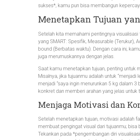
sukses*, kamu pun bisa membangun kepercaya
Menetapkan Tujuan ya
Setelah kita memahami pentingnya visualisasi 
yang SMART: Spesifik, Measurable (Terukur), A
bound (Berbatas waktu). Dengan cara ini, kam
juga merumuskannya dengan jelas.
Saat kamu menetapkan tujuan, penting untuk 
Misalnya, jika tujuanmu adalah untuk “menjadi
menjadi “saya ingin menurunkan 5 kg dalam 3 bul
konkret dan memberi arahan yang jelas untuk t
Menjaga Motivasi dan Kon
Setelah menetapkan tujuan, motivasi adalah 
membuat pengingat visual dari tujuanmu; bisa be
Tekankan pada *pengembangan diri visualisasi