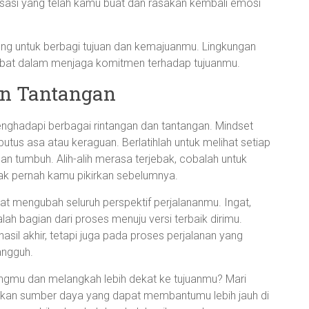
isasi yang telah kamu buat dan rasakan kembali emosi
g untuk berbagi tujuan dan kemajuanmu. Lingkungan
ebat dalam menjaga komitmen terhadap tujuanmu.
an Tantangan
enghadapi berbagai rintangan dan tantangan. Mindset
tus asa atau keraguan. Berlatihlah untuk melihat setiap
n tumbuh. Alih-alih merasa terjebak, cobalah untuk
idak pernah kamu pikirkan sebelumnya.
at mengubah seluruh perspektif perjalananmu. Ingat,
alah bagian dari proses menuju versi terbaik dirimu.
asil akhir, tetapi juga pada proses perjalanan yang
angguh.
gmu dan melangkah lebih dekat ke tujuanmu? Mari
 Temukan sumber daya yang dapat membantumu lebih jauh di