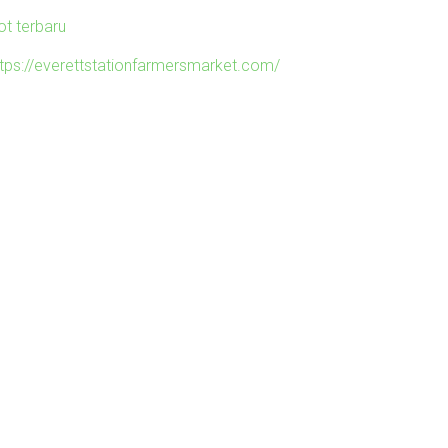
ot terbaru
ttps://everettstationfarmersmarket.com/