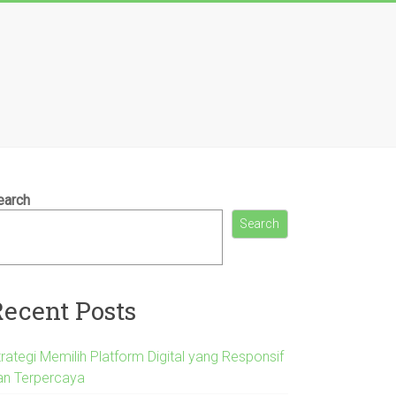
earch
Search
Recent Posts
rategi Memilih Platform Digital yang Responsif
an Terpercaya