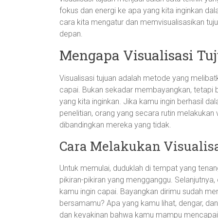
fokus dan energi ke apa yang kita inginkan dal
cara kita mengatur dan memvisualisasikan tuju
depan.
Mengapa Visualisasi Tuj
Visualisasi tujuan adalah metode yang melibat
capai. Bukan sekadar membayangkan, tetap
yang kita inginkan. Jika kamu ingin berhasil dal
penelitian, orang yang secara rutin melakukan vi
dibandingkan mereka yang tidak.
Cara Melakukan Visualisa
Untuk memulai, duduklah di tempat yang tena
pikiran-pikiran yang mengganggu. Selanjutnya
kamu ingin capai. Bayangkan dirimu sudah me
bersamamu? Apa yang kamu lihat, dengar, dan
dan keyakinan bahwa kamu mampu mencapain