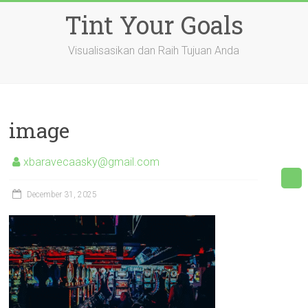
Skip
Tint Your Goals
to
content
Visualisasikan dan Raih Tujuan Anda
image
xbaravecaasky@gmail.com
December 31, 2025