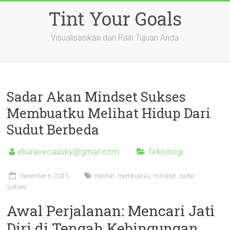
Skip
Tint Your Goals
to
content
Visualisasikan dan Raih Tujuan Anda
Sadar Akan Mindset Sukses
Membuatku Melihat Hidup Dari
Sudut Berbeda
xbaravecaasky@gmail.com
Teknologi
December 6, 2025
melihat
,
membuatku
,
mindset
,
sadar
,
sukses
Awal Perjalanan: Mencari Jati
Diri di Tengah Kebingungan