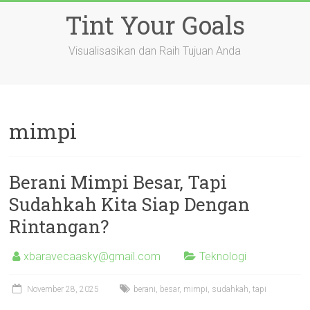
Skip
Tint Your Goals
to
content
Visualisasikan dan Raih Tujuan Anda
mimpi
Berani Mimpi Besar, Tapi
Sudahkah Kita Siap Dengan
Rintangan?
xbaravecaasky@gmail.com
Teknologi
November 28, 2025
berani
,
besar
,
mimpi
,
sudahkah
,
tapi