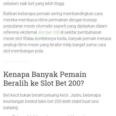
sebelum naik bet yang lebih tinggi.
Bahkan beberapa pemain sering membandingkan cara
mereka membaca ritme permainan dengan konsep
perputaran mesin otomatis seperti yang dijelaskan dalam
referensi eksternal
slot bet 100
di sekitar pembahasan
mesin slot Walau konteksnya beda, banyak pemain merasa
analogi ritme mesin yang teratur mirip banget sama cara
slot membangun pola.
Kenapa Banyak Pemain
Beralih ke Slot Bet 200?
Bet kecil bukan berarti peluang kecil. Justru, beberapa
keuntungan berikut bikin bet 200 lebih stabil buat sesi
panjang: