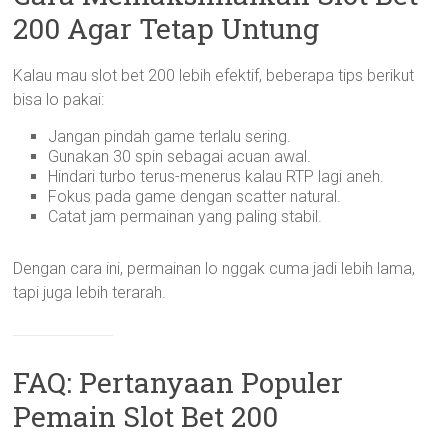
200 Agar Tetap Untung
Kalau mau slot bet 200 lebih efektif, beberapa tips berikut
bisa lo pakai:
Jangan pindah game terlalu sering.
Gunakan 30 spin sebagai acuan awal.
Hindari turbo terus-menerus kalau RTP lagi aneh.
Fokus pada game dengan scatter natural.
Catat jam permainan yang paling stabil.
Dengan cara ini, permainan lo nggak cuma jadi lebih lama,
tapi juga lebih terarah.
FAQ: Pertanyaan Populer
Pemain Slot Bet 200