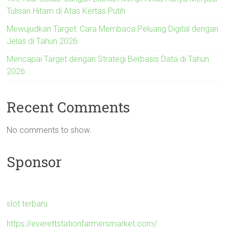
Tulisan Hitam di Atas Kertas Putih
Mewujudkan Target: Cara Membaca Peluang Digital dengan
Jelas di Tahun 2026
Mencapai Target dengan Strategi Berbasis Data di Tahun
2026
Recent Comments
No comments to show.
Sponsor
slot terbaru
https://everettstationfarmersmarket.com/