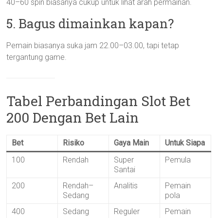
40–60 spin biasanya cukup untuk lihat arah permainan.
5. Bagus dimainkan kapan?
Pemain biasanya suka jam 22.00–03.00, tapi tetap
tergantung game.
Tabel Perbandingan Slot Bet
200 Dengan Bet Lain
Bet
Risiko
Gaya Main
Untuk Siapa
100
Rendah
Super
Pemula
Santai
200
Rendah–
Analitis
Pemain
Sedang
pola
400
Sedang
Reguler
Pemain