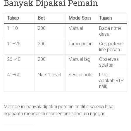
Banyak Dipakai Pemain
Tahap
Bet
Mode Spin
Tujuan
1–10
200
Manual
Baca ritme
dasar
11–25
200
Turbo pelan
Cek potensi
line pecah
26–40
200
Manual lagi
Observasi
scatter
41–60
Naik 1 level
Sesuai pola
Lihat
apakah RTP
naik
Metode ini banyak dipakai pemain analitis karena bisa
ngebantu mengenali momentum sebelum ngegas.