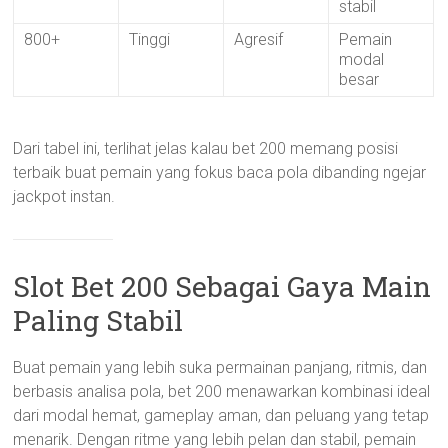
stabil
800+
Tinggi
Agresif
Pemain
modal
besar
Dari tabel ini, terlihat jelas kalau bet 200 memang posisi
terbaik buat pemain yang fokus baca pola dibanding ngejar
jackpot instan.
Slot Bet 200 Sebagai Gaya Main
Paling Stabil
Buat pemain yang lebih suka permainan panjang, ritmis, dan
berbasis analisa pola, bet 200 menawarkan kombinasi ideal
dari modal hemat, gameplay aman, dan peluang yang tetap
menarik. Dengan ritme yang lebih pelan dan stabil, pemain