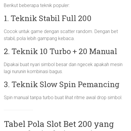
Berikut beberapa teknik populer:
1. Teknik Stabil Full 200
Cocok untuk game dengan scatter random. Dengan bet
stabil, pola lebih gampang kebaca.
2. Teknik 10 Turbo + 20 Manual
Dipakai buat nyari simbol besar dan ngecek apakah mesin
lagi nurunin kombinasi bagus.
3. Teknik Slow Spin Pemancing
Spin manual tanpa turbo buat lihat ritme awal drop simbol.
Tabel Pola Slot Bet 200 yang