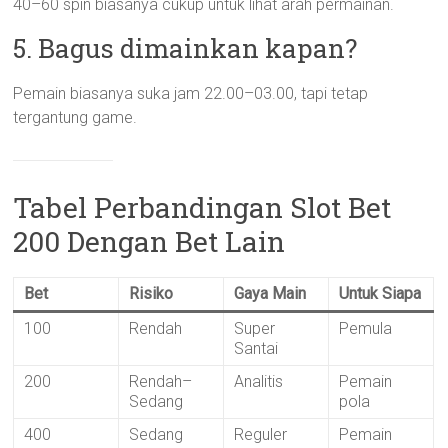
40–60 spin biasanya cukup untuk lihat arah permainan.
5. Bagus dimainkan kapan?
Pemain biasanya suka jam 22.00–03.00, tapi tetap
tergantung game.
Tabel Perbandingan Slot Bet
200 Dengan Bet Lain
Bet
Risiko
Gaya Main
Untuk Siapa
100
Rendah
Super
Pemula
Santai
200
Rendah–
Analitis
Pemain
Sedang
pola
400
Sedang
Reguler
Pemain